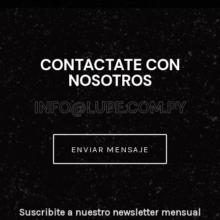
CONTACTATE CON
NOSOTROS
INFO@LUPE.COM.PY
INFO@LUPE.COM.PY
ENVIAR MENSAJE
Suscribite a nuestro newsletter mensual