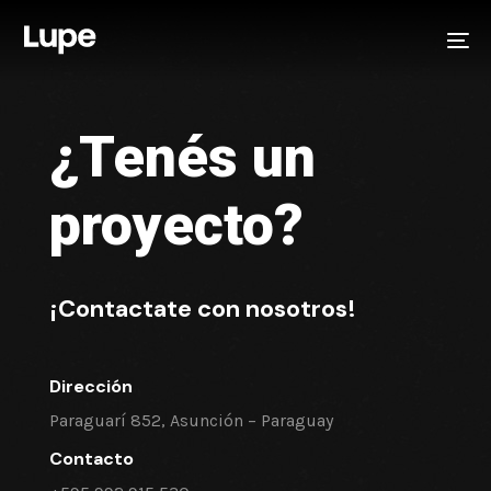
Skip
Skip
links
to
To
primary
na
navigation
Skip
¿Tenés un
to
content
proyecto?
¡Contactate con nosotros!
Dirección
Paraguarí 852, Asunción – Paraguay
Contacto