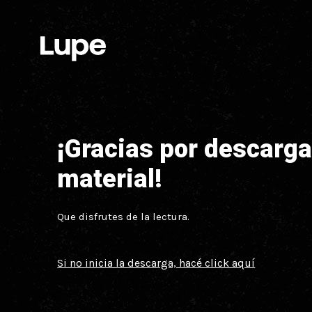
Skip
Skip
links
to
primary
navigation
Skip
to
content
¡Gracias por descarga
material!
Que disfrutes de la lectura.
Si no inicia la descarga, hacé click aquí