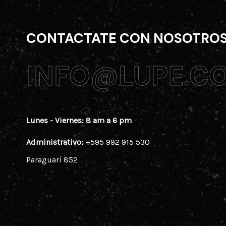
CONTACTATE CON NOSOTRO
INFO@LUPE.C
INFO@LUPE.C
Lunes - Viernes: 8 am a 6 pm
Administrativo:
+595 992 915 530
Paraguarí 852