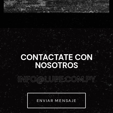
CONTACTATE CON
NOSOTROS
INFO@LUPE.COM.PY
INFO@LUPE.COM.PY
ENVIAR MENSAJE