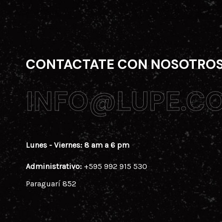
CONTACTATE CON NOSOTRO
INFO@LUPE.C
INFO@LUPE.C
Lunes - Viernes: 8 am a 6 pm
Administrativo:
+595 992 915 530
Paraguarí 852