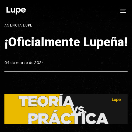
Skip
Skip
PUBLISHED
Author
Published
IN:
on:
links
to
To
primary
na
AGENCIA LUPE
navigation
Skip
¡Oficialmente Lupeña!
to
content
04 de marzo de 2024