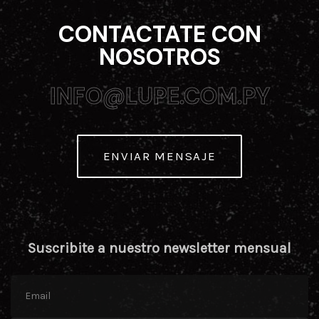
CONTACTATE CON
NOSOTROS
INFO@LUPE.COM.PY
INFO@LUPE.COM.PY
ENVIAR MENSAJE
Suscribite a nuestro newsletter mensual