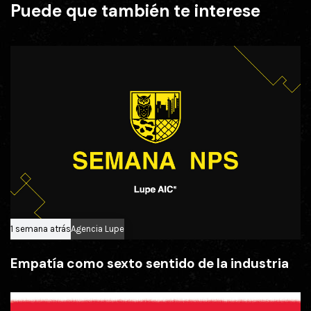
Puede que también te interese
n
n
A
t
n
e
t
P
e
u
r
b
i
l
o
i
r
c
a
c
i
ó
n
1 semana atrás
Agencia Lupe
Empatía como sexto sentido de la industria