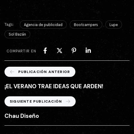
Tags:
Agencia de publicidad
Bootcampers
Lupe
Sol Bazán
COMPARTIR EN
P
PUBLICACIÓN ANTERIOR
u
b
¡EL VERANO TRAE IDEAS QUE ARDEN!
l
i
S
SIGUIENTE PUBLICACIÓN
c
i
a
g
Chau Diseño
c
u
i
i
ó
e